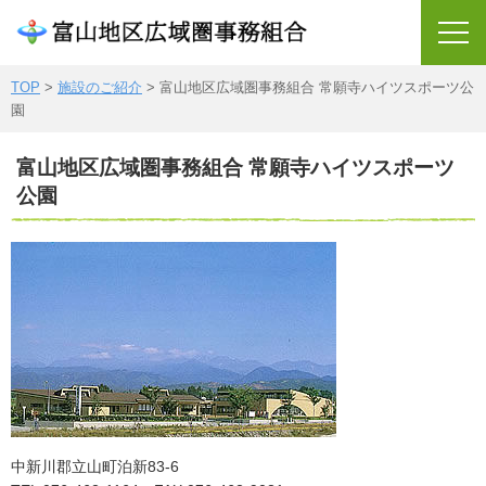
TOP
>
施設のご紹介
> 富山地区広域圏事務組合 常願寺ハイツスポーツ公
園
TOP
富山地区広域圏事務組合 常願寺ハイツスポーツ
ごみの受入れについて
公園
廃棄物処理について
施設のご紹介
各所属からのご案内
組織の概要
圏域の概況
沿革
中新川郡立山町泊新83-6
リサイクル品情報