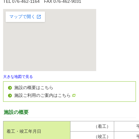
TEL 076-462-1164 FAX 076-462-9031
交通アクセス
展望施設からの周辺映像
リンク集
よくあるご質問
大きな地図で見る
施設の概要はこちら
施設ご利用のご案内はこちら
施設の概要
（着工）
着工・竣工年月日
（竣工）