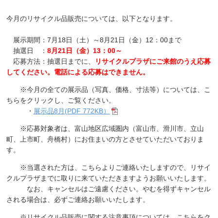
今月のリサイクル品販売については、以下となります。
交通アクセス
展示期間：7月18日（土）～8月21日（金）12：00まで
展望施設からの周辺映像
抽選日 ：
8月21日（金）13：00～
リンク集
応募方法：抽選日までに、
リサイクルプラザにご来館のうえ応募
してください。電話による応募はできません。
よくあるご質問
※今月の全ての展示品（写真、価格、寸法等）については、こ
ちらをクリックし、ご覧ください。
・
展示品8月(PDF 772KB）
※応募対象者は、富山地区広域圏内（富山市、滑川市、立山
町、上市町、舟橋村）にお住まいの方とさせていただいておりま
す。
※当選された方は、こちらよりご連絡いたしますので、リサイ
クルプラザまでに取りに来ていただきますようお願いいたします。
なお、キャンセルはご遠慮ください。やむを得ずキャンセル
される場合は、必ずご連絡お願いいたします。
※リサイクル品販売に関する注意事項については、こちらをク